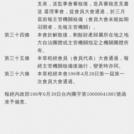
支表，送監事會審核後，造具審核意見書
送 還理事會，提會員大會通過，於三月
底前報主管機關核備（會員大會未能如期
召開者，先報主管機關）。
第三十四條
本會於解散後，剩餘財產歸屬所在地之地
方自治團體或主管機關指定之機關團體所
有。
第三十五條
本章程經會員（會員代表）大會通過，報
經主管機關核備後施行，變更時亦同。
第三十六條
本章程經本會106年4月28日第一屆第一
次會員大會通過。
報經內政部106年6月30日台內團字第10600041881號函
准予備查。