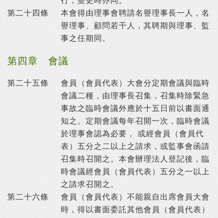
行，變更時亦同。
第二十四條
本會得由理事會聘請名譽理事長一人，名
譽理事、顧問若干人，其聘期與理事、監
事之任期同。
第四章 會議
第二十五條
會員（會員代表）大會分定期會議與臨時
會議二種，由理事長召集，召集時除緊急
事故之臨時會議外應於十五日前以書面通
知之。定期會議每年召開一次，臨時會議
於理事會認為必要， 或經會員（會員代
表）五分之二以上之請求，或監事會函請
召集時召開之。本會辦理法人登記後，臨
時會議經會員（會員代表）五分之一以上
之請求召開之。
第二十六條
會員（會員代表）不能親自出席會員大會
時，得以書面委託其他會員（會員代表）