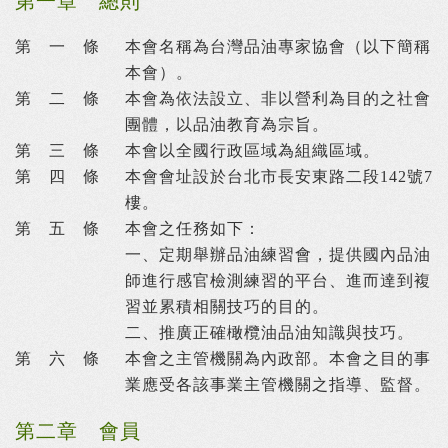
第一章 總則
第 一 條
本會名稱為台灣品油專家協會（以下簡稱
本會）。
第 二 條
本會為依法設立、非以營利為目的之社會
團體，以品油教育為宗旨。
第 三 條
本會以全國行政區域為組織區域。
第 四 條
本會會址設於台北市長安東路二段142號7
樓。
第 五 條
本會之任務如下：
一、定期舉辦品油練習會，提供國內品油
師進行感官檢測練習的平台、進而達到複
習並累積相關技巧的目的。
二、推廣正確橄欖油品油知識與技巧。
第 六 條
本會之主管機關為內政部。本會之目的事
業應受各該事業主管機關之指導、監督。
第二章 會員