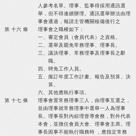
人參考名單。理事、監事得採用通訊選
舉，但不得連續辦理。通訊選舉辦法由理
事會通過，報請主管機關核備後行之
第 十六 條
理事會之職權如下：
一、
審定會員（會員代表）之資格。
二、
選舉及罷免常務理事、理事長。
三、
議決理事、常務理事及理事長之辭
職。
四、
聘免工作人員。
五、
擬訂年度工作計畫、報告及預算、決
算。
六、
其他應執行事項。
第 十七 條
理事會置常務理事三人，由理事互選之，
並由理事就常務理事中選舉一人為理事
長。理事長對內綜理督導會務，對外代表
本會，並擔任會員大會、理事會主席。理
事長因事不能執行職務時 ，應指定常務