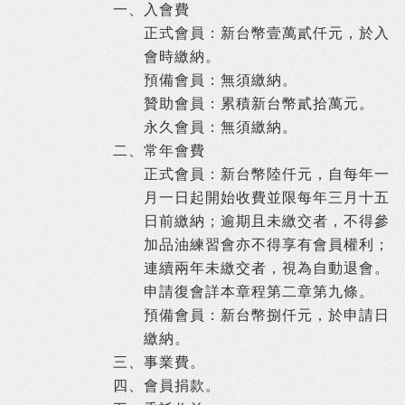
一、
入會費
正式會員：新台幣壹萬貳仟元，於入
會時繳納。
預備會員：無須繳納。
贊助會員：累積新台幣貳拾萬元。
永久會員：無須繳納。
二、
常年會費
正式會員：新台幣陸仟元，自每年一
月一日起開始收費並限每年三月十五
日前繳納；逾期且未繳交者，不得參
加品油練習會亦不得享有會員權利；
連續兩年未繳交者，視為自動退會。
申請復會詳本章程第二章第九條。
預備會員：新台幣捌仟元，於申請日
繳納。
三、
事業費。
四、
會員捐款。