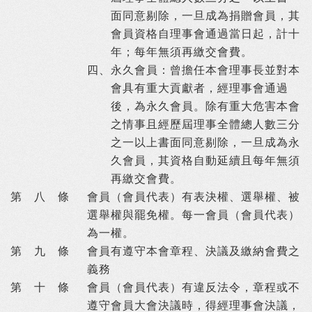
面同意剔除，一旦成為捐贈會員，其
會員資格自理事會通過當日起，計十
年；每年無須再繳交會費。
四、
永久會員：曾擔任本會理事長並對本
會具有重大貢獻者，經理事會通過
後，為永久會員。除有重大危害本會
之情事且經歷屆理事全體總人數三分
之一以上書面同意剔除，一旦成為永
久會員，其資格自動延續且每年無須
再繳交會費。
第 八 條
會員（會員代表）有表決權、選舉權、被
選舉權與罷免權。每一會員（會員代表）
為一權。
第 九 條
會員有遵守本會章程、決議及繳納會費之
義務
第 十 條
會員（會員代表）有違反法令，章程或不
遵守會員大會決議時，得經理事會決議，