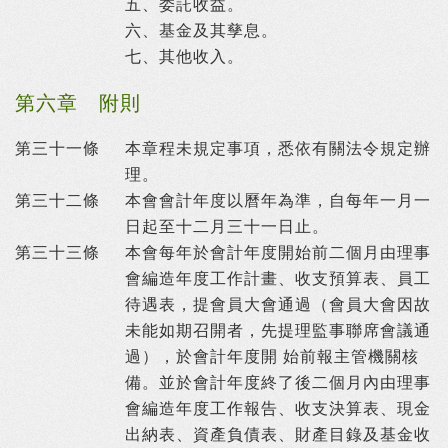
五、
委託收益。
六、
基金及其孳息。
七、
其他收入。
第六章 附則
第三十一條
本章程未規定事項，悉依有關法令規定辦
理。
第三十二條
本會會計年度以曆年為準，自每年一月一
日起至十二月三十一日止。
第三十三條
本會每年於會計年度開始前二個月由理事
會編造年度工作計畫、收支預算表、員工
待遇表，提會員大會通過（會員大會因故
未能如期召開者，先提理監事聯席會議通
過），於會計年度開 始前報主管機關核
備。並於會計年度終了後二個月內由理事
會編造年度工作報告、收支決算表、現金
出納表、資產負債表、財產目錄及基金收