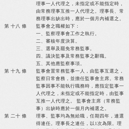
理事一人代理之，未指定或不能指定時，
由常務理事互推一人代理之。理事長、常
務理事出缺出時，應於一個月內補選之。
第 十八 條
監事會之職權如下：
一、
監察理事會工作之執行。
二、
審核年度決算。
三、
選舉及罷免常務監事。
四、
議決監事及常務監事之辭職。
五、
其他應監察事項。
第 十九 條
監事會置常務監事一人，由監事互選之，
監察日常會務，並擔任監事會主席。常務
監事因事不能執行職務時，應指定監事一
人代理之，未指定或不能指定時，由監事
互推一人代理之。 監事會主席（常務監
事）出缺時應於一個月內補選之。
第 二十 條
理事、監事均為無給職，任期四年，連選
得連任。理事長之連任，以1次為限。理