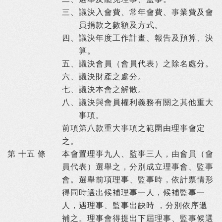
三、
議決入會費、常年會費、事業費及會
員捐款之數額及方式。
四、
議決年度工作計畫、報告及預算、決
算。
五、
議決會員（會員代表）之除名處分。
六、
議決財產之處分。
七、
議決本會之解散。
八、
議決與會員權利義務有關之其他重大
事項。
前項第八款重大事項之範圍由理事會定
之。
第 十五 條
本會置理事九人、監事三人，由會員（會
員代表）選舉之，分別成立理事會、監事
會。選舉前項理事、監事時，依計票情形
得同時選出候補理事一人，候補監事一
人，遇理事、監事出缺時 ，分別依序遞
補之。理事會得提出下屆理事、監事候選