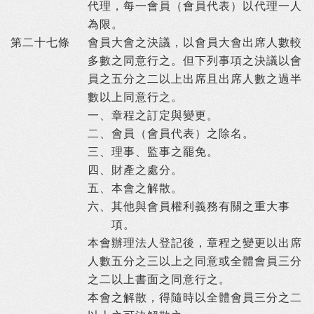
代理，每一會員（會員代表）以代理一人
為限。
第二十七條
會員大會之決議，以會員大會出席人數較
多數之同意行之。但下列事項之決議以會
員之五分之二以上出席且出席人數之過半
數以上同意行之。
一、
章程之訂定與變更。
二、
會員（會員代表）之除名。
三、
理事、監事之罷免。
四、
財產之處分。
五、
本會之解散。
六、
其他與會員權利義務有關之重大事
項。
本會辦理法人登記後，章程之變更以出席
人數五分之三以上之同意或全體會員三分
之二以上書面之同意行之。
本會之解散，得隨時以全體會員三分之二