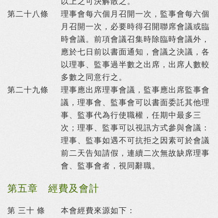
以上之可決解散之。
第二十八條
理事會每六個月召開一次，監事會每六個
月召開一次，必要時得召開聯席會議或臨
時會議。前項會議召集時除臨時會議外，
應於七日前以書面通知，會議之決議，各
以理事、監事過半數之出席，出席人數較
多數之同意行之。
第二十九條
理事應出席理事會議，監事應出席監事會
議，理事會、監事會可以書面委託其他理
事、監事代為行使職權，任期中最多三
次；理事、監事可以視訊方式參與會議：
理事、監事如遇不可抗拒之因素可於會議
前二天告知請假，連續二次無故缺席理事
會、監事會者，視同辭職。
第五章 經費及會計
第 三十 條
本會經費來源如下：