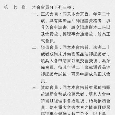
第 七 條
本會會員分下列三種：
一、
正式會員：同意本會宗旨、年滿二十
歲、具有國際品油師認證資格者，填
具入會申請書、繳交認證影本二份以
及會費後，經理事會通過後，始為正
式會員。
二、
預備會員：同意本會宗旨、未滿二十
歲者或尚未具備國際品油師認證者，
填具入會申請書並繳交會費後，為預
備會員。待其年滿二十歲或通過品油
師認證考試後，可另申請成為正式會
員。
三、
贊助會員：同意本會宗旨並累積捐贈
超過新台幣貳拾萬元者，填具入會申
請書且經理事會通過後，始為捐贈會
員。除有重大危害本會之情事且經歷
屆理事全體總人數三分之一以上書