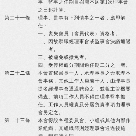
事、監事之任期自召開本屆第1次理事會
之日起計算。
第二十一條
理事、監事有下列情事之一者，應即解
任：
一、
喪失會員（會員代表）資格者。
二、
因故辭職經理事會或監事會決議通過
者。
三、
被罷免或撤免者。
四、
受停權處分期間逾任期二分之一者。
第二十二條
本會置秘書長一人，承理事長之命處理本
會事務，其他工作人員若干人，由理事長
提名經理事會通過聘免之，並報主管機關
備查。前項工作人員不得由理事監事擔
任。工作人員權責及分層負責事項由理事
會另定之。
第二十三條
本會得設各種委員會、小組或其他內部作
業組織，其組織簡則經理事會通過後施