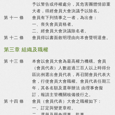
予以警告或停權處分，其危害團體情節重
大者，得經會員大會決議予以除名。
第 十一 條
會員有下列情事之一者，為出會：
一、
喪失會員資格者。
二、
經會員大會決議除名者。
第 十二 條
會員得以書面敘明理由向本會聲明退會。
第三章 組織及職權
第 十三 條
本會以會員大會為最高權力機構。會員
（會員代表）人數超過三百人以上時得分
區比例選出會員代表，再召開會員代表大
會，行使會員大會職權。會員代表任期三
年，其各名額及選舉辦法 由理事會擬
訂，報請主管機關核備後行之。
第 十四 條
會員（會員代表）大會之職權如下：
一、
訂定與變更章程。
二、
選舉及罷免理事、監事。